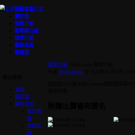
回到首頁
關於我
服務介紹
製琴師介紹
提琴介紹
最新消息
聯絡我
提琴介紹
: Marco osio 提琴介紹
作者
Violin Wang
於 2023年01月07日 22:00
網站導覽
這把是2021義大利Cremona國際提琴製作比賽
首頁
現貨供應
關於我
最新消息
附贈比賽書和簽名
按月歸
檔
分類目
錄