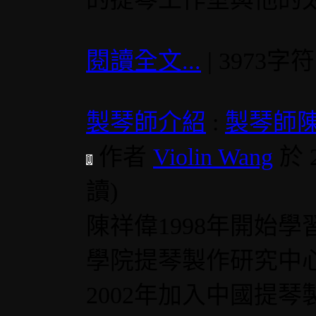
閱讀全文...
| 3973字
製琴師介紹
:
製琴師
作者
Violin Wang
於 
讀
)
陳祥偉1998年開始學
學院提琴製作研究中
2002年加入中國提琴