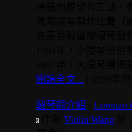
傳統內模製作工法。參
國際提琴製作比賽（義
克雷莫那國際提琴製
1994年，小提琴分
1997年，大提琴獲得
閱讀全文...
| 1299字
製琴師介紹
:
Lorenz
作者
Violin Wang
於 