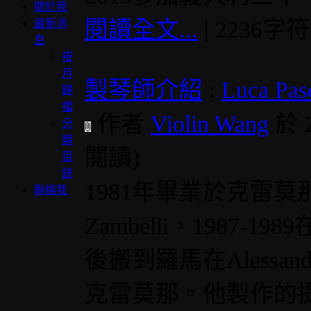
關於我
閱讀全文...
| 2236字
最新消
息
按
月
製琴師介紹
:
Luca P
歸
檔
作者
Violin Wang
於 
分
類
閱讀
)
目
錄
1981年畢業於克雷莫
聯絡我
Zambelli，1987-198
後搬到羅馬在Alessan
克雷莫那。他製作的